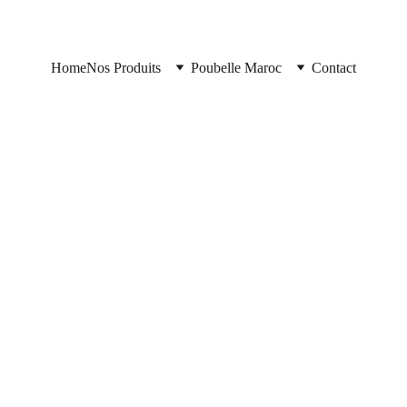
Home
Nos Produits
Poubelle Maroc
Contact
5/14/2026
2 min read