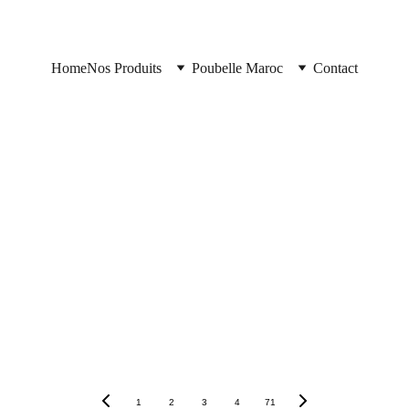
Home
Nos Produits
Poubelle Maroc
Contact
1
2
3
4
71