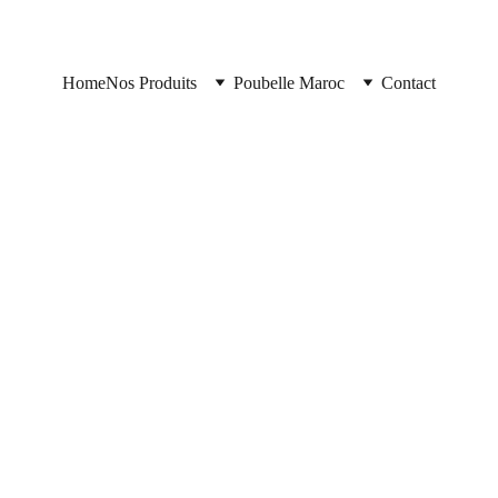
Home
Nos Produits
Poubelle Maroc
Contact
https://poubellemaroc.cloud/
7/18/2025
1 min read