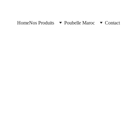
Home
Nos Produits
Poubelle Maroc
Contact
https://poubellemaroc.cloud/
5/22/2025
1 min read