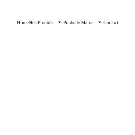
Home
Nos Produits
Poubelle Maroc
Contact
https://poubellemaroc.cloud/
6/13/2025
2 min read