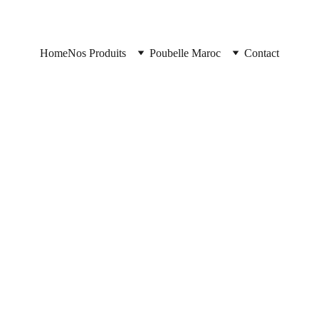
Home
Nos Produits
Poubelle Maroc
Contact
https://poubellemaroc.cloud/
7/23/2025
1 min read