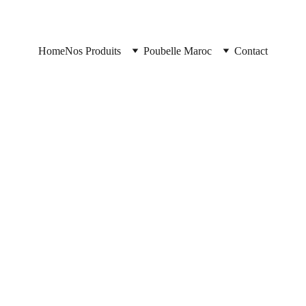
Home
Nos Produits
Poubelle Maroc
Contact
https://poubellemaroc.cloud/
7/2/2025
2 min read