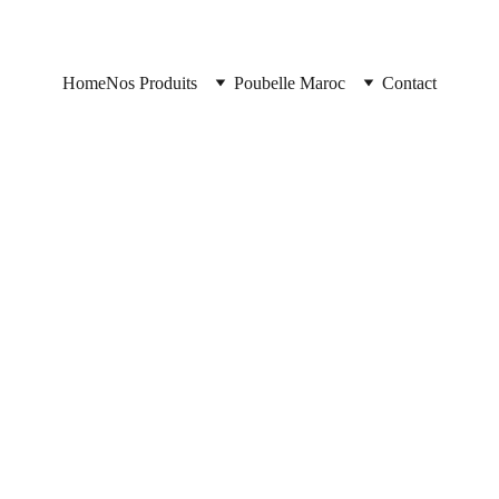
Home
Nos Produits
Poubelle Maroc
Contact
https://poubellemaroc.cloud/
6/14/2025
2 min read