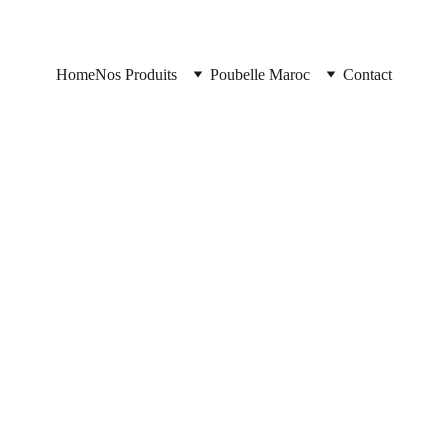
Home
Nos Produits
Poubelle Maroc
Contact
Poubelle Maroc
11/12/2025
2 min read