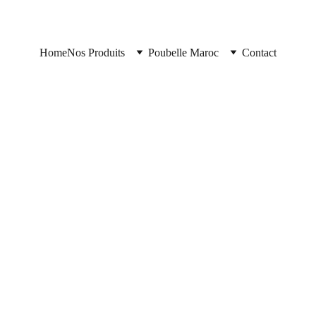
Home
Nos Produits
Poubelle Maroc
Contact
Poubelle Maroc
11/10/2025
2 min read