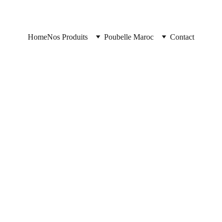
Home
Nos Produits
Poubelle Maroc
Contact
Poubelle Maroc
11/10/2025
2 min read