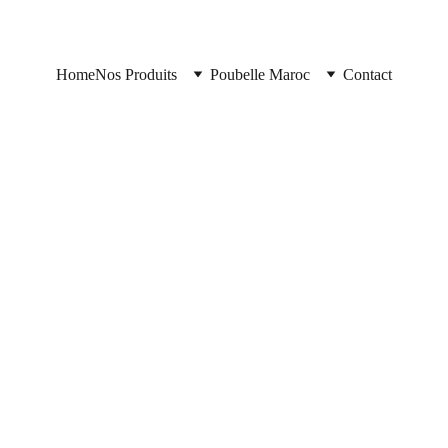
Home
Nos Produits
Poubelle Maroc
Contact
Poubelle Maroc
11/10/2025
2 min read