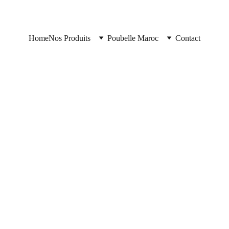
Home
Nos Produits
Poubelle Maroc
Contact
Poubelle Maroc
11/10/2025
2 min read