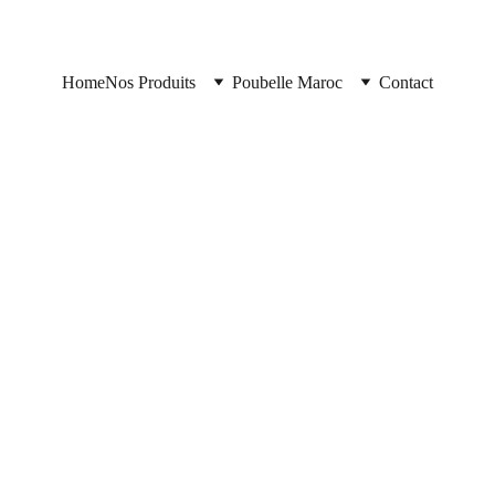
Home
Nos Produits
Poubelle Maroc
Contact
Poubelle Maroc
11/10/2025
3 min read