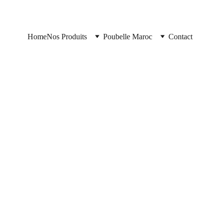
Home
Nos Produits
Poubelle Maroc
Contact
Poubelle Maroc
11/11/2025
9 min read