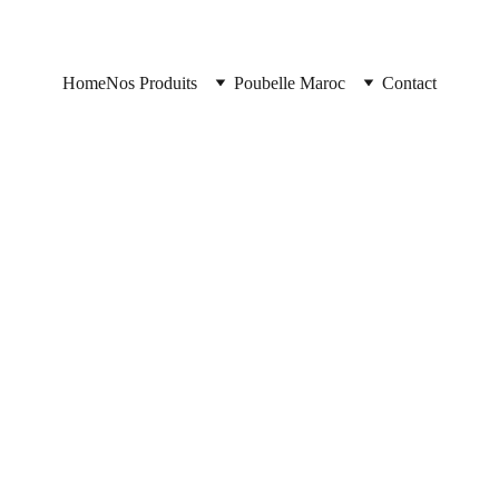
Home
Nos Produits
Poubelle Maroc
Contact
Poubelle Maroc
11/12/2025
2 min read