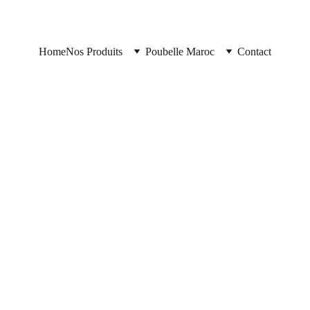
Home
Nos Produits
Poubelle Maroc
Contact
Poubelle Maroc
11/11/2025
2 min read