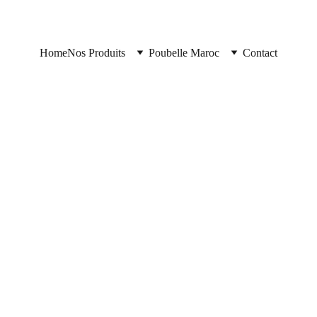
Home
Nos Produits
Poubelle Maroc
Contact
Poubelle Maroc
11/12/2025
1 min read