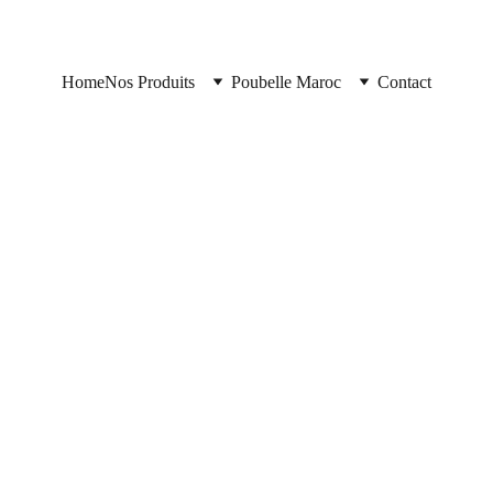
Home
Nos Produits
Poubelle Maroc
Contact
Poubelle Maroc
11/10/2025
2 min read