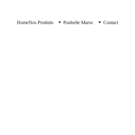
Home
Nos Produits
Poubelle Maroc
Contact
Poubelle Maroc
11/10/2025
2 min read