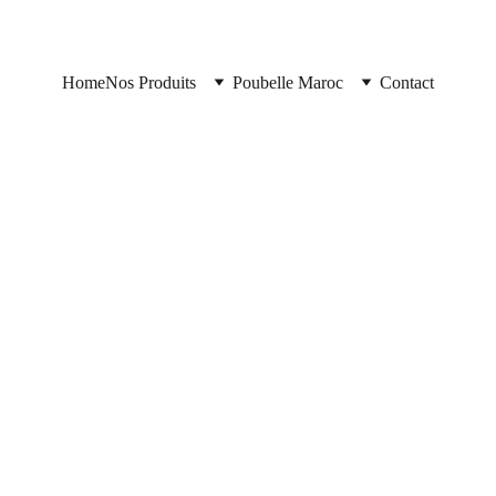
Home
Nos Produits
Poubelle Maroc
Contact
Poubelle Maroc
11/10/2025
2 min read