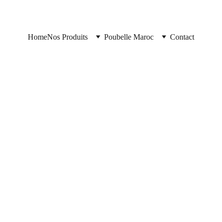
Home
Nos Produits
Poubelle Maroc
Contact
Poubelle Maroc
11/10/2025
2 min read