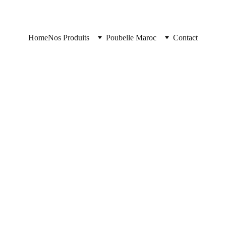
Home
Nos Produits
Poubelle Maroc
Contact
Poubelle Maroc
11/10/2025
2 min read