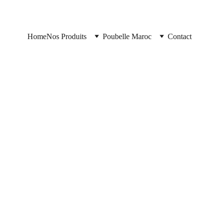
Home
Nos Produits
Poubelle Maroc
Contact
Poubelle Maroc
11/10/2025
2 min read