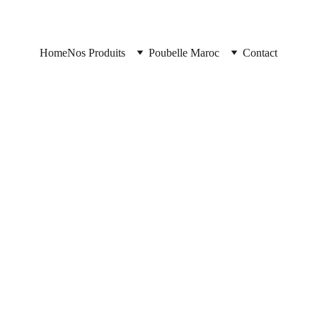
Home
Nos Produits
Poubelle Maroc
Contact
https://poubellemaroc.cloud/
9/22/2025
8 min read