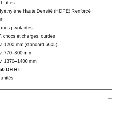
0 Litres
lyéthylène Haute Densité (HDPE) Renforcé
rt
roues pivotantes
, chocs et charges lourdes
v. 1200 mm (standard 660L)
v. 770–800 mm
v. 1370–1400 mm
50 DH HT
 unités