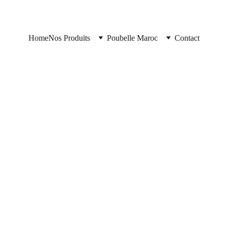
Home
Nos Produits
Poubelle Maroc
Contact
12/18/2025
2 min read