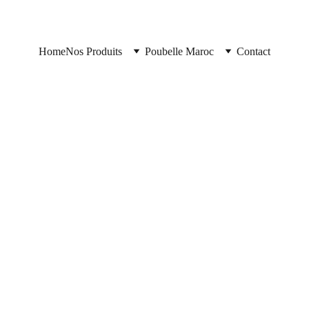
Home
Nos Produits
Poubelle Maroc
Contact
12/16/2025
2 min read