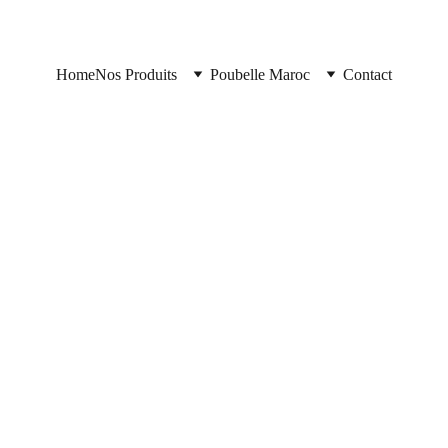
Home
Nos Produits
Poubelle Maroc
Contact
Poubelle Casablanca
11/11/2025
1 min read