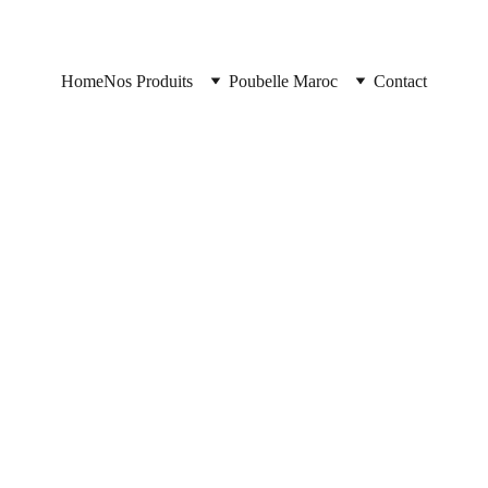
Home
Nos Produits
Poubelle Maroc
Contact
12/23/2025
2 min read