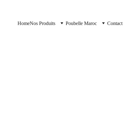
Home
Nos Produits
Poubelle Maroc
Contact
https://poubellemaroc.cloud/
9/29/2025
2 min read