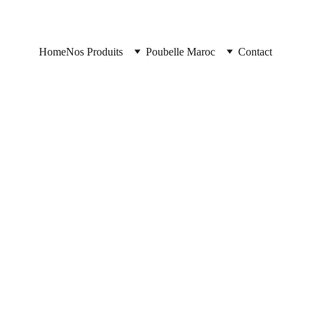
Home
Nos Produits
Poubelle Maroc
Contact
6/1/2026
9 min read