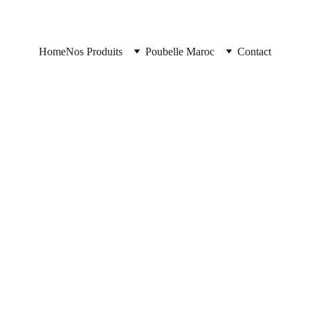
Home
Nos Produits
Poubelle Maroc
Contact
6/8/2026
8 min read