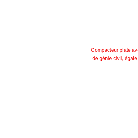
Compacteur plate avec
de génie civil, égal
, N11, Ctre Commune 