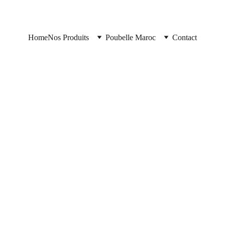
Home
Nos Produits
Poubelle Maroc
Contact
2/24/2025
2 min read