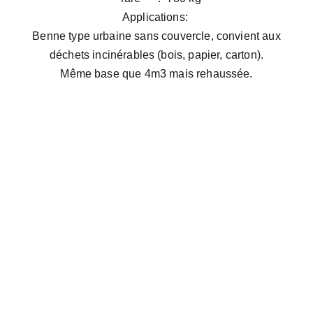
Applications:
Benne type urbaine sans couvercle, convient aux
déchets incinérables (bois, papier, carton).
Même base que 4m3 mais rehaussée.
Email address
SUBSCRIBE
Adresse: 
Adresse: 
Dépôt Ma Logestic Axe 
principale, N11, Ctre Commune 