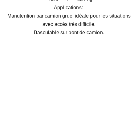
Applications:
Manutention par camion grue, idéale pour les situations
avec accès très difficile.
Basculable sur pont de camion.
Email address
SUBSCRIBE
Adresse: 
Adresse: 
Dépôt Ma Logestic Axe 
principale, N11, Ctre Commune 