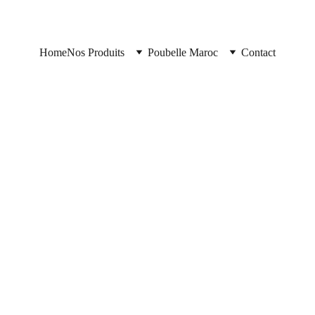
Home
Nos Produits
Poubelle Maroc
Contact
Poubelle Maroc
11/10/2025
2 min read