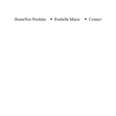
Home
Nos Produits
Poubelle Maroc
Contact
5/13/2026
2 min read